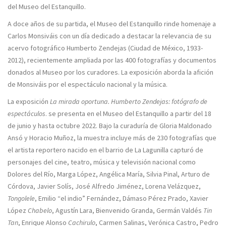
del Museo del Estanquillo.
A doce años de su partida, el Museo del Estanquillo rinde homenaje a
Carlos Monsiváis con un día dedicado a destacar la relevancia de su
acervo fotográfico Humberto Zendejas (Ciudad de México, 1933-
2012), recientemente ampliada por las 400 fotografías y documentos
donados al Museo por los curadores. La exposición aborda la afición
de Monsiváis por el espectáculo nacional y la música.
La exposición
La mirada oportuna. Humberto Zendejas: fotógrafo de
espectáculos
. se presenta en el Museo del Estanquillo a partir del 18
de junio y hasta octubre 2022. Bajo la curaduría de Gloria Maldonado
Ansó y Horacio Muñoz, la muestra incluye más de 230 fotografías que
el artista reportero nacido en el barrio de La Lagunilla capturó de
personajes del cine, teatro, música y televisión nacional como
Dolores del Río, Marga López, Angélica María, Silvia Pinal, Arturo de
Córdova, Javier Solís, José Alfredo Jiménez, Lorena Velázquez,
Tongolele
, Emilio “el indio” Fernández, Dámaso Pérez Prado, Xavier
López
Chabelo
, Agustín Lara, Bienvenido Granda, Germán Valdés
Tin
Tan
, Enrique Alonso
Cachirulo
, Carmen Salinas, Verónica Castro, Pedro