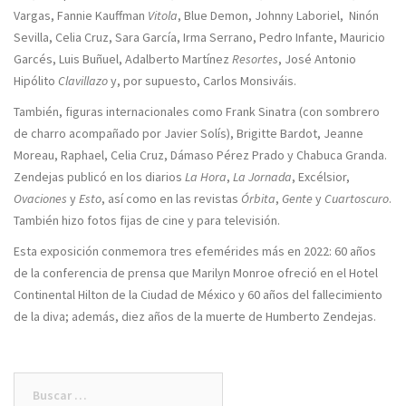
Vargas, Fannie Kauffman
Vitola
, Blue Demon, Johnny Laboriel, Ninón
Sevilla, Celia Cruz, Sara García, Irma Serrano, Pedro Infante, Mauricio
Garcés, Luis Buñuel, Adalberto Martínez
Resortes
, José Antonio
Hipólito
Clavillazo
y, por supuesto, Carlos Monsiváis.
También, figuras internacionales como Frank Sinatra (con sombrero
de charro acompañado por Javier Solís), Brigitte Bardot, Jeanne
Moreau, Raphael, Celia Cruz, Dámaso Pérez Prado y Chabuca Granda.
Zendejas publicó en los diarios
La Hora
,
La Jornada
, Excélsior,
Ovaciones
y
Esto
, así como en las revistas
Órbita
,
Gente
y
Cuartoscuro
.
También hizo fotos fijas de cine y para televisión.
Esta exposición conmemora tres efemérides más en 2022: 60 años
de la conferencia de prensa que Marilyn Monroe ofreció en el Hotel
Continental Hilton de la Ciudad de México y 60 años del fallecimiento
de la diva; además, diez años de la muerte de Humberto Zendejas.
Buscar: