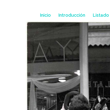
Skip
to
content
Inicio
Introducción
Listado