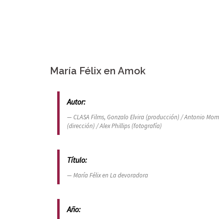
Skip
to
content
Inicio
Introducción
Boletín 
María Félix en Amok
Autor:
CLASA Films, Gonzalo Elvira (producción) / Antonio Mom
(dirección) / Alex Phillips (fotografía)
Título:
María Félix en La devoradora
Año: