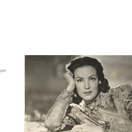
prensa
Catálogo de obra
Fotos de sala
Texto
Realidad Aumentada
Vídeo documental
Crédit
plet