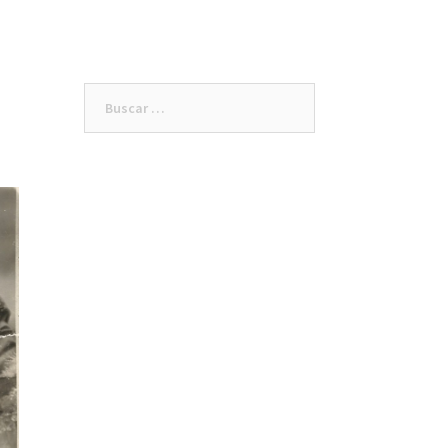
s español
English information
os
Buscar: