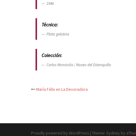
1946
Técnica:
Plata gelatina
Colección:
Carlos Monsiváis / Museo del Estanquillo
María Félix en La Devoradora
Post
navigation
Proudly powered by WordPress
|
Theme:
Sydney
by aThe