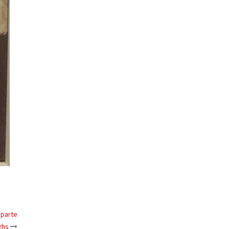
 parte
ghs