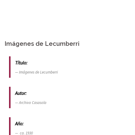
Skip
to
content
Imágenes de Lecumberri
Título:
Imágenes de Lecumberri
Autor:
Archivo Casasola
Año:
ca. 1930